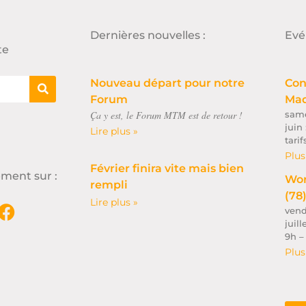
Dernières nouvelles :
Evé
te
Nouveau départ pour notre
Con
Forum
Maq
Ça y est, le Forum MTM est de retour !
same
juin
Lire plus »
tari
Plus
Février finira vite mais bien
ment sur :
Wor
rempli
(78
Lire plus »
vend
juill
9h –
Plus