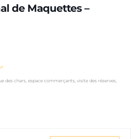
al de Maquettes –
ur
ue des chars, espace commerçants, visite des réserves,