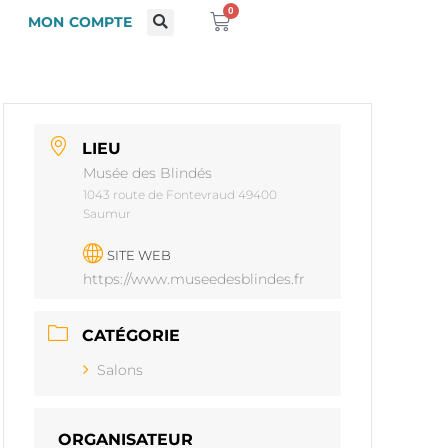
0
MON COMPTE
LIEU
Musée des Blindés
1043 route de Fontevraud 49400
Saumur
SITE WEB
https://www.museedesblindes.fr
CATÉGORIE
Salons
ORGANISATEUR