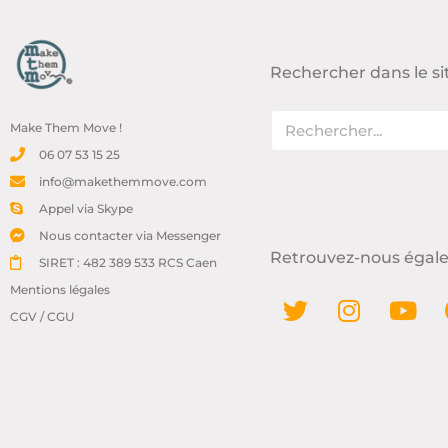
Rechercher dans le si
Make Them Move !
06 07 53 15 25
info@makethemmove.com
Appel via Skype
Nous contacter via Messenger
Retrouvez-nous égale
SIRET : 482 389 533 RCS Caen
Mentions légales
CGV / CGU