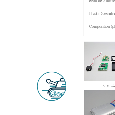
et/ou de 2 lumi
Il est nécessai
Composition (ph
1x Modu