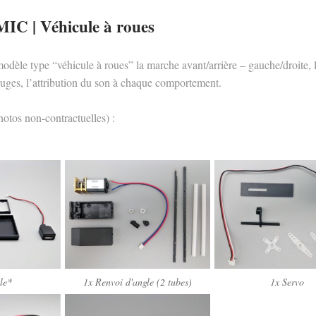
C | Véhicule à roues
odèle type “véhicule à roues” la marche avant/arrière – gauche/droite, 
ouges, l’attribution du son à chaque comportement.
otos non-contractuelles) :
le*
1x Renvoi d'angle (2 tubes)
1x Servo