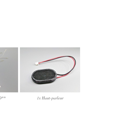
D**
1x Haut-parleur