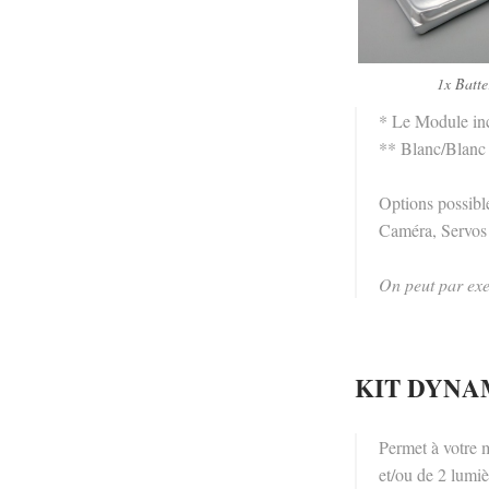
1x Batte
* Le Module inc
** Blanc/Blanc
Options possibl
Caméra, Servos 
On peut par exe
KIT DYNAM
Permet à votre m
et/ou de 2 lumi