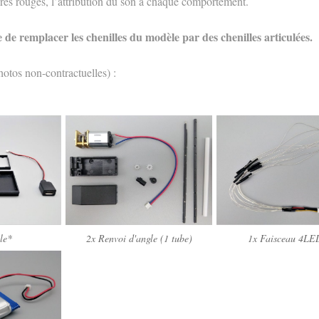
ères rouges, l’attribution du son à chaque comportement.
re de remplacer les chenilles du modèle par des chenilles articulées.
otos non-contractuelles) :
le*
2x Renvoi d'angle (1 tube)
1x Faisceau 4LE