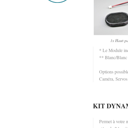
1x Haut-pa
* Le Module inc
** Blanc/Blanc
Options possibl
Caméra, Servos 
KIT DYNAMIC
Permet à votre m