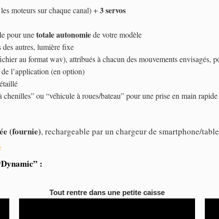
3 servos
 les moteurs sur chaque canal) +
totale autonomie
le pour une
de votre modèle
des autres, lumière fixe
chier au format wav), attribués à chacun des mouvements envisagés, pos
 de l’application (en option)
taillé
 à chenilles” ou “véhicule à roues/bateau” pour une prise en main rapide
e (fournie)
, rechargeable par un chargeur de smartphone/table
c
 “Dynamic” :
Tout rentre dans une petite caisse