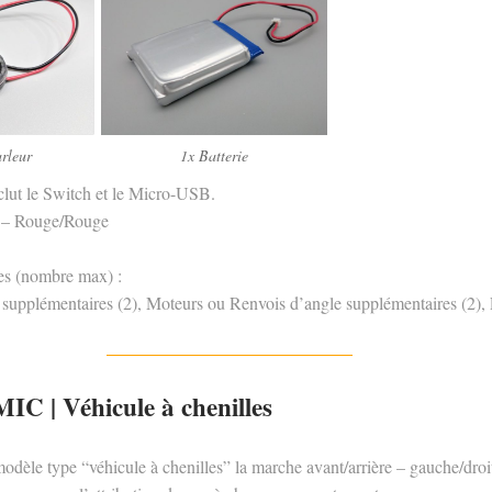
rleur
1x Batterie
lut le Switch et le Micro-USB.
 – Rouge/Rouge
es (nombre max) :
supplémentaires (2), Moteurs ou Renvois d’angle supplémentaires (2),
 | Véhicule à chenilles
odèle type “véhicule à chenilles” la marche avant/arrière – gauche/droi