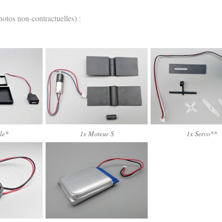
otos non-contractuelles) :
le*
1x Moteur S
1x Servo**