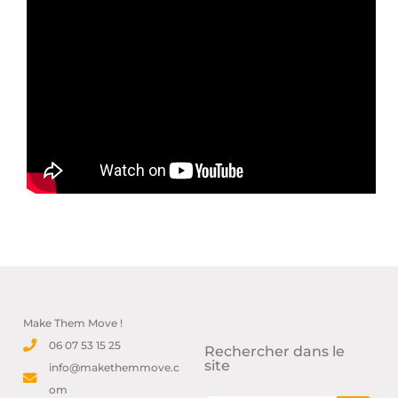
Make Them Move !
06 07 53 15 25
Rechercher dans le
site
info@makethemmove.c
om