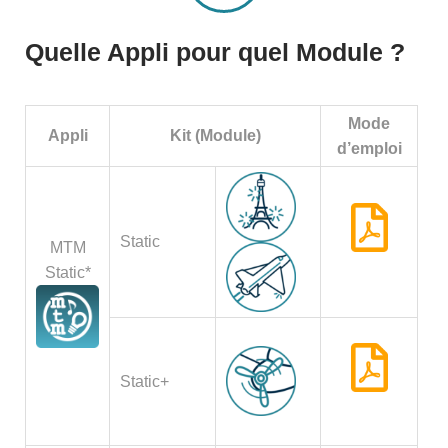
à droite sur la photo)
Quelle Appli pour quel Module ?
Mode
Appli
Kit (Module)
d’emploi
Static
MTM
Static*
Static+