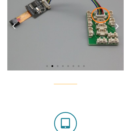
1'. Si Caméra,
attention au sens du
connecteur (brin rouge